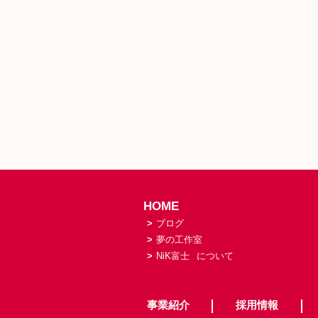
HOME
>
ブログ
>
夢の工作室
>
NiK富士
について
事業紹介
採用情報