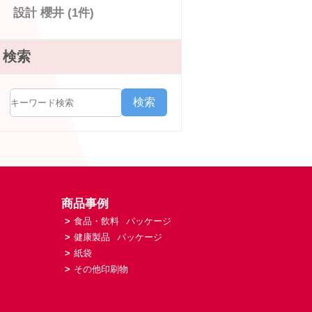
設計 櫻井 (1件)
検索
検索
商品事例
>
食品・飲料
パッケージ
>
健康製品
パッケージ
>
紙袋
>
その他印刷物