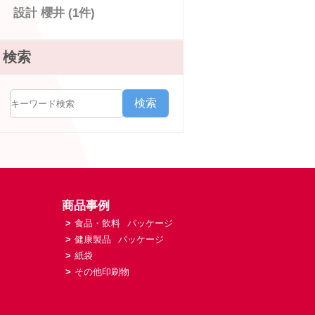
設計 櫻井 (1件)
検索
検索
商品事例
>
食品・飲料
パッケージ
>
健康製品
パッケージ
>
紙袋
>
その他印刷物