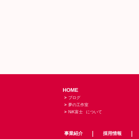
HOME
>
ブログ
>
夢の工作室
>
NiK富士
について
事業紹介
採用情報