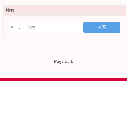
検索
検索
Page 1 / 1
HOME
会社情報
商品事例
>
ブログ
>
会社概要
>
食品・飲料
パッケージ
>
夢の工作室
>
会社沿革
>
健康製品
>
NiK富士
>
経営理念
パッケージ
について
>
アクセス
>
紙袋