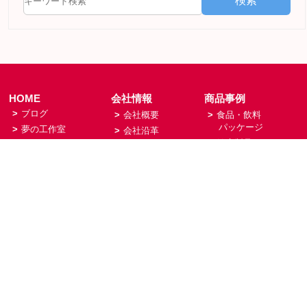
検索
HOME
会社情報
商品事例
>
ブログ
>
会社概要
>
食品・飲料
パッケージ
>
夢の工作室
>
会社沿革
>
健康製品
>
NiK富士
>
経営理念
パッケージ
について
>
アクセス
>
紙袋
>
その他印刷物
事業紹介
採用情報
お問い合わせ