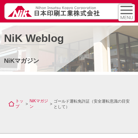
NiK Weblog
NiKマガジン
トッ
NiKマガジ
ゴールド運転免許証（安全運転意識の目安
>
>
プ
ン
として）