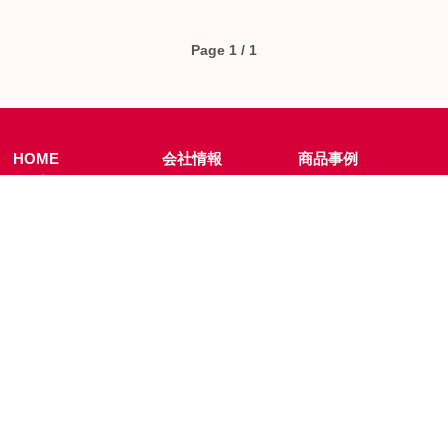
Page 1 / 1
HOME
会社情報
商品事例
>
ブログ
>
会社概要
>
食品・飲料
パッケージ
>
夢の工作室
>
会社沿革
>
健康製品
>
NiK富士
>
経営理念
パッケージ
について
>
アクセス
>
紙袋
>
その他印刷物
事業紹介
採用情報
お問い合わせ