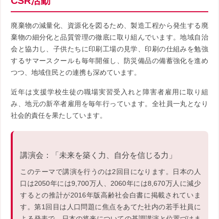
CSR活動
廃棄物の減量化、資源化を図るため、製造工程から発生する廃
棄物の細分化と品質管理の徹底に取り組んでいます。地域自治
会と協力し、子供たちに印刷工場の見学、印刷の仕組みを勉強
するサマースクールも毎年開催し、防災備品の備蓄強化を進め
つつ、地域住民との連携も深めています。
近年は支援学校生徒の職場実習受入れと障害者雇用に取り組
み、地元の新卒者雇用を毎年行っています。全社員一丸となり
社会的責任を果たしています。
講演会：「未来を築く力、自分を信じる力」
このテーマで講演を行うのは2回目になります。日本の人
口は2050年には9,700万人、2060年には8,670万人に減少
するとの推計が2016年版高齢社会白書に掲載されていま
す。第1回目は人口問題に焦点をあてた社内の若手社員に
よる発表で、日本の将来についての基調講演と位置づけま