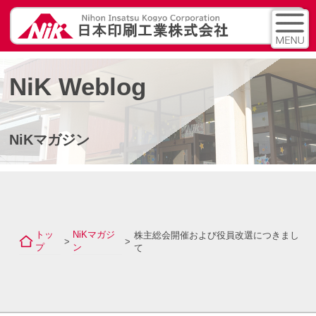
NiK Weblog
NiKマガジン
トッ
NiKマガジ
株主総会開催および役員改選につきまし
>
>
プ
ン
て