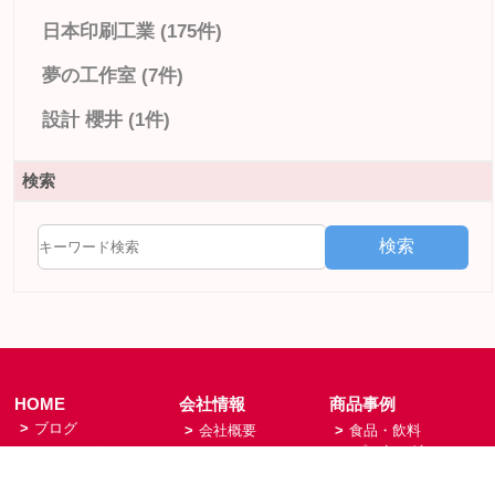
日本印刷工業 (175件)
夢の工作室 (7件)
設計 櫻井 (1件)
検索
検索
HOME
会社情報
商品事例
>
ブログ
>
会社概要
>
食品・飲料
パッケージ
>
夢の工作室
>
会社沿革
>
健康製品
>
NiK富士
>
経営理念